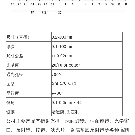
尺寸（直径）
0.2-300mm
厚度
0.1-100mm
尺寸公差
+/-0.02mm
光洁度
20/10 or better
通光孔径
>90%
面型
λ/4 λ/8 λ/10
平行度
+/-30''
倒角
0.1-0.3mm x
45°
镀膜
增透膜 或 定制
公司主要产品有衍射光栅、球面透镜、柱面透镜、光学窗
口、反射镜、棱镜、滤光片、金属基底反射镜等各种高精